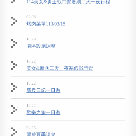
114美女&勇士戰鬥營暑期二天一夜行程
02.06
烤肉菜單113/03/15
10.29
園區設施調整
10.22
美女&新兵二天一夜寒假戰鬥營
10.22
新兵日記一日遊
10.22
歡樂之旅一日遊
04.23
開放夏季溫泉