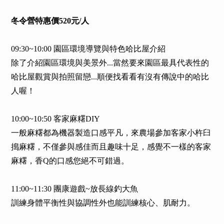
冬令營特惠價520元/人
09:30~10:00 園區環境導覽與特色哈比屋介紹
除了介紹園區環境與美景外...當然要來園區最具代表性的
哈比屋觀賞與拍照留戀...順便找看看有沒有傳說中的哈比
人喔！
10:00~10:50 客家麻糬DIY
一般麻糬都為機器製造口感平凡，來農場參加客家小杵臼
搗麻糬，不僅參與感佳而且趣味十足，感覺不一樣的客家
麻糬，香Q的口感您絕不可錯過。
11:00~11:30 團康遊戲~放長線釣大魚
訓練身體平衡性與協調性外也能訓練核心、肌耐力。